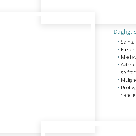
Dagligt
Samtal
Fælles 
Madlavn
Aktivi
se frem
Muligh
Brobyg
handle