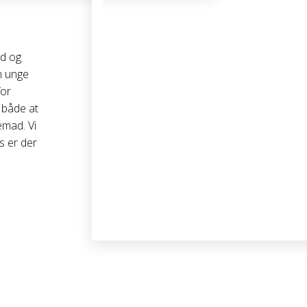
ed og
en unge
for
 både at
emad. Vi
rs er der