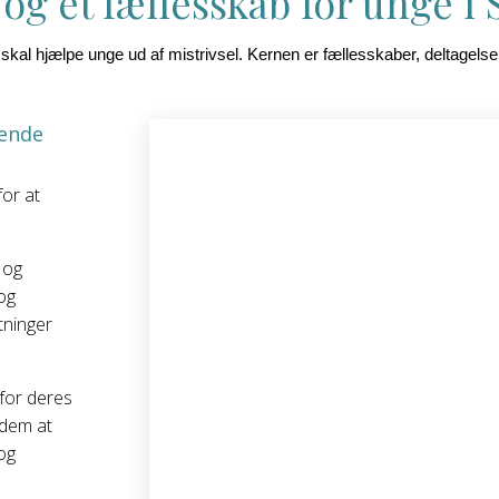
 og et fællesskab for unge 
kal hjælpe unge ud af mistrivsel. Kernen er fællesskaber, deltagelse
gende
for at
 og
og
tninger
for deres
 dem at
 og