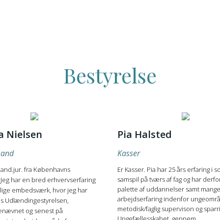
Bestyrelse
a Nielsen
Pia Halsted
mand
Kasser
and.jur. fra Københavns
Er Kasser. Pia har 25 års erfaring i so
samspil på tværs af fag og har derf
. Jeg har en bred erhvervserfaring
palette af uddannelser samt mange
tslige embedsværk, hvor jeg har
arbejdserfaring indenfor ungeområ
os Udlændingestyrelsen,
metodisk/faglig supervison og sparr
nævnet og senest på
Ungefællesskabet, gennem