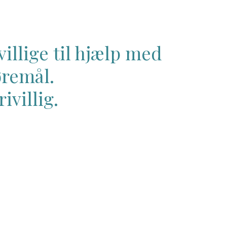
illige til hjælp med
øremål.
ivillig.