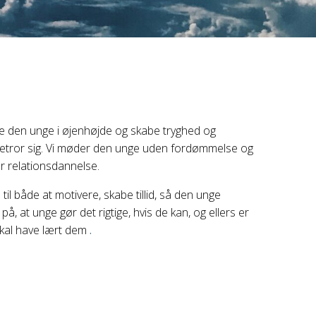
e den unge i øjenhøjde og skabe tryghed og
 betror sig. Vi møder den unge uden fordømmelse og
or relationsdannelse.
il både at motivere, skabe tillid, så den unge
på, at unge gør det rigtige, hvis de kan, og ellers er
skal have lært dem
.