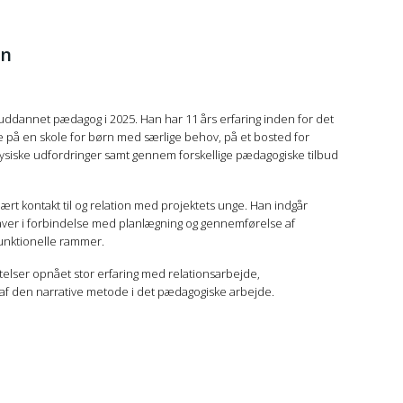
en
 uddannet pædagog i 2025. Han har 11 års erfaring inden for det
 på en skole for børn med særlige behov, på et bosted for
siske udfordringer samt gennem forskellige pædagogiske tilbud
rt kontakt til og relation med projektets unge. Han indgår
aver i forbindelse med planlægning og gennemførelse af
 funktionelle rammer.
elser opnået stor erfaring med relationsarbejde,
af den narrative metode i det pædagogiske arbejde.