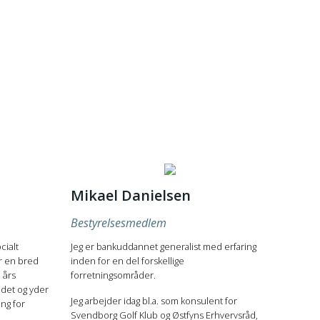
Mikael Danielsen
Bestyrelsesmedlem
cialt
Jeg er bankuddannet generalist med erfaring
or en bred
inden for en del forskellige
 års
forretningsområder.
det og yder
Jeg arbejder idag bl.a. som konsulent for
ing for
Svendborg Golf Klub og Østfyns Erhvervsråd,