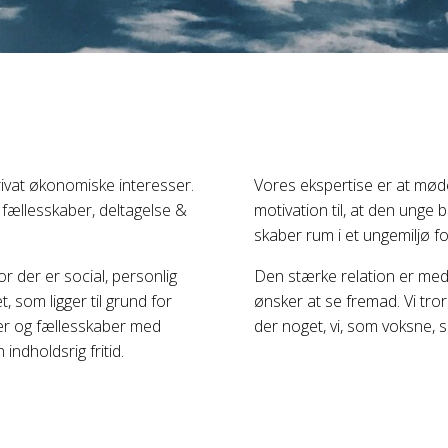
ivat økonomiske interesser.
Vores ekspertise er at mød
 fællesskaber, deltagelse &
motivation til, at den unge
skaber rum i et ungemiljø f
r der er social, personlig
Den stærke relation er med t
et, som ligger til grund for
ønsker at se fremad. Vi tror 
oner og fællesskaber med
der noget, vi, som voksne, 
indholdsrig fritid.