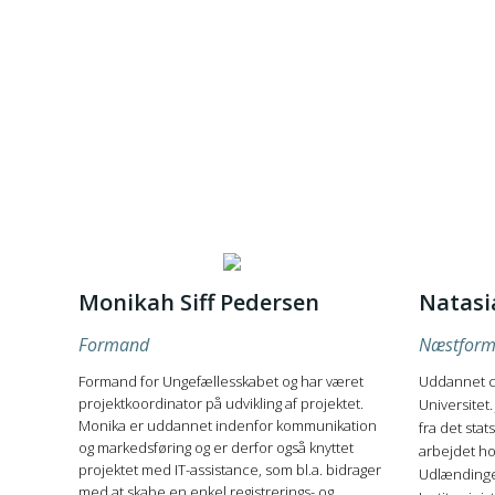
Monikah Siff Pedersen
Natasi
Formand
Næstfor
Formand for Ungefællesskabet og har været
Uddannet c
projektkoordinator på udvikling af projektet.
Universitet
Monika er uddannet indenfor kommunikation
fra det sta
og markedsføring og er derfor også knyttet
arbejdet h
projektet med IT-assistance, som bl.a. bidrager
Udlændinge
med at skabe en enkel registrerings- og