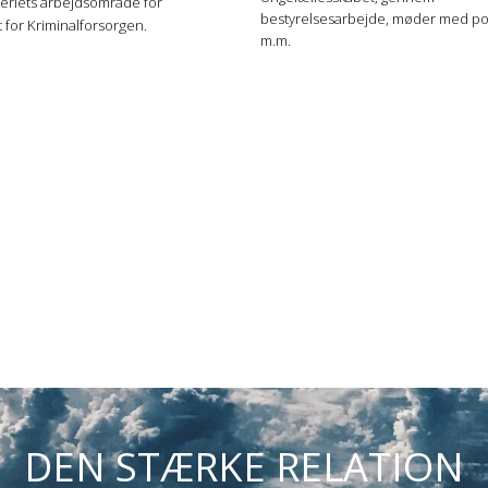
steriets arbejdsområde for
bestyrelsesarbejde, møder med pol
t for Kriminalforsorgen.
m.m.
DEN STÆRKE RELATION