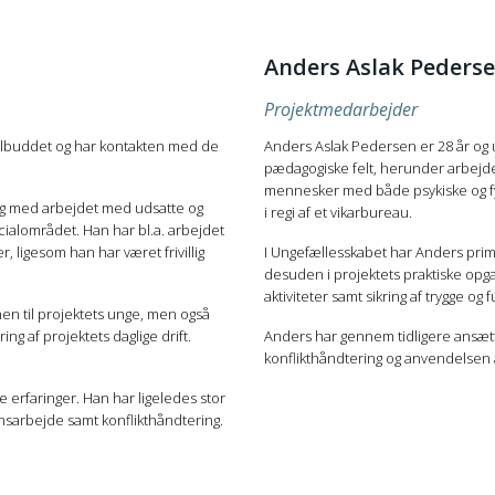
Anders Aslak Peders
Projektmedarbejder
tilbuddet og har kontakten med de
Anders Aslak Pedersen
er 28 år og
pædagogiske felt, herunder arbejde
mennesker med både psykiske og fy
ng med arbejdet med udsatte og
i regi af et vikarbureau.
ecialområdet. Han har bl.a. arbejdet
, ligesom han har været frivillig
I Ungefællesskabet har Anders primæ
desuden i projektets praktiske opg
aktiviteter samt sikring af trygge og
nen til projektets unge, men også
g af projektets daglige drift.
Anders har gennem tidligere ansætt
konflikthåndtering og anvendelsen 
 erfaringer. Han har ligeledes stor
nsarbejde samt konflikthåndtering.