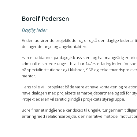
Boreif Pedersen
Daglig leder
Er den udførende projektleder og er også den daglige leder af 
deltagende unge og Ungekontakten.
Han er uddannet pædagogisk assistent og har mangeårig erfari
kriminalitetstruede unge – bl.a. har 14 års erfaring inden for sp
på specialinstitutioner og i klubber, SSP og enkeltmandsprojekter
mentor.
Hans rolle vil i projektet både være at have kontakten og relatio
have dialogen med projektets samarbejdspartnere og stå for styrin
Projektlederen vil samtidig indgå i projektets styregruppe.
Boreif har et indgående kendskab til ungekultur gennem tidligere
erfaring med relationsarbejde, den narrative metode, motivatio